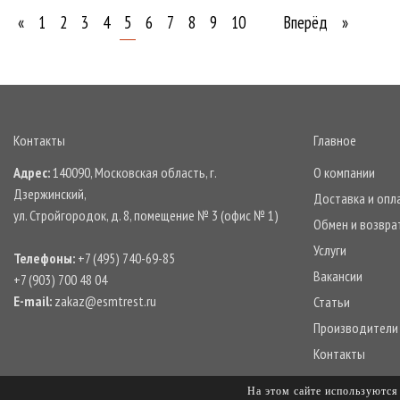
«
1
2
3
4
5
6
7
8
9
10
Вперёд
»
Контакты
Главное
Адрес:
140090, Московская область, г.
О компании
Дзержинский,
Доставка и опл
ул. Стройгородок, д. 8, помещение № 3 (офис № 1)
Обмен и возвра
Услуги
Телефоны:
+7 (495) 740-69-85
Вакансии
+7 (903) 700 48 04
E-mail:
zakaz@esmtrest.ru
Статьи
Производители
Контакты
На этом сайте используются