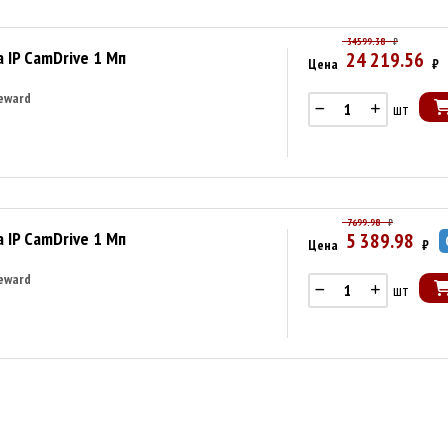
34599.38
₽
 IP CamDrive 1 Мп
24 219.56
Цена
₽
eward
шт
7699.98
₽
 IP CamDrive 1 Мп
5 389.98
Цена
₽
eward
шт