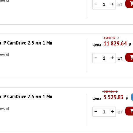
eward
шт
16899.49
₽
IP CamDrive 2.5 мм 1 Мп
11 829.64
Цена
₽
eward
шт
7899.76
₽
IP CamDrive 2.5 мм 1 Мп
5 529.83
Цена
₽
eward
шт