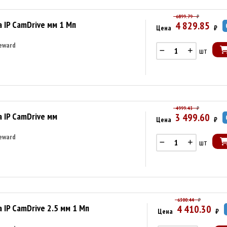
6899.79
₽
 IP CamDrive мм 1 Мп
4 829.85
Цена
₽
eward
шт
4999.43
₽
 IP CamDrive мм
3 499.60
Цена
₽
eward
шт
6300.44
₽
IP CamDrive 2.5 мм 1 Мп
4 410.30
Цена
₽