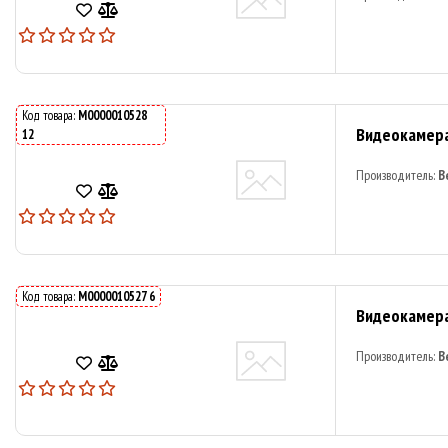
Код товара:
M0000010528
Видеокамера
12
Производитель:
B
Код товара:
M0000010527 6
Видеокамера
Производитель:
B