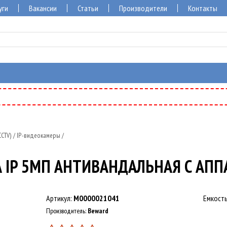
уги
Вакансии
Статьи
Производители
Контакты
CTV)
/
IP-видеокамеры
/
 IP 5МП АНТИВАНДАЛЬНАЯ С АП
Артикул:
M0000021041
Емкость
Производитель:
Beward