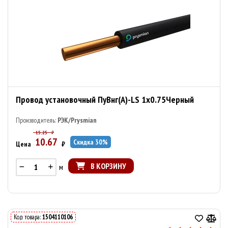
Провод установочный ПуВнг(А)-LS 1х0.75Черный
Производитель:
РЭК/Prysmian
15.25
₽
10.67
Скидка
30
%
Цена
₽
В КОРЗИНУ
м
Код товара:
1504110106