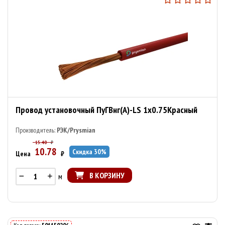
Провод установочный ПуГВнг(А)-LS 1х0.75Красный
Производитель:
РЭК/Prysmian
15.40
₽
10.78
Скидка
30
%
Цена
₽
В КОРЗИНУ
м