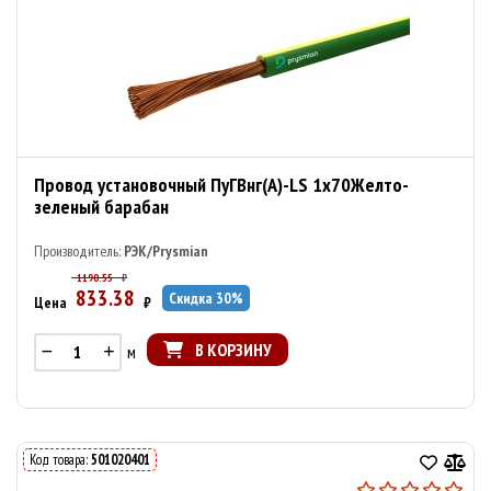
Провод установочный ПуГВнг(А)-LS 1х70Желто-
зеленый барабан
Производитель:
РЭК/Prysmian
1190.55
₽
833.38
Скидка
30
%
Цена
₽
В КОРЗИНУ
м
Код товара:
501020401