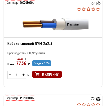
Код товара:
2002050901
Кабель силовой NYM 2х2.5
Производитель:
РЭК/Prysmian
110.80
₽
77.56
Скидка
30
%
Цена
₽
В КОРЗИНУ
м
Код товара:
1503080106