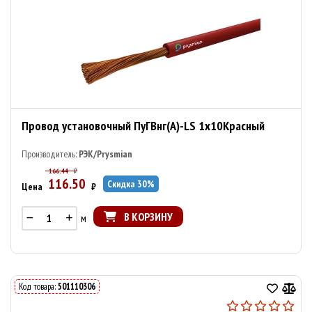
Провод установочный ПуГВнг(А)-LS 1х10Красный
Производитель:
РЭК/Prysmian
166.44
₽
116.50
Скидка
30
%
Цена
₽
В КОРЗИНУ
м
Код товара:
501110306