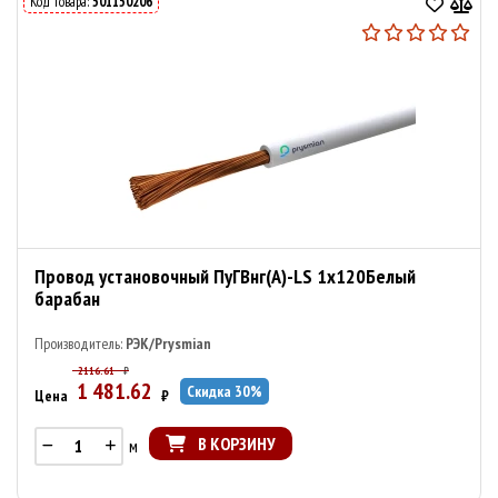
Код товара:
501150206
Провод установочный ПуГВнг(А)-LS 1х120Белый
барабан
Производитель:
РЭК/Prysmian
2116.61
₽
1 481.62
Скидка
30
%
Цена
₽
В КОРЗИНУ
м