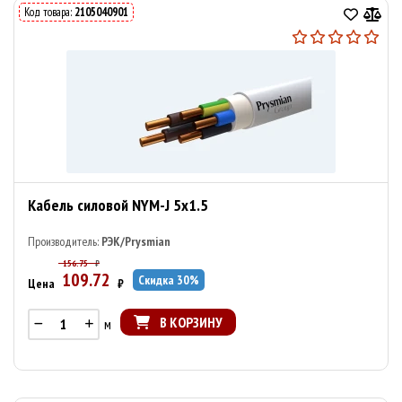
Код товара:
2105040901
Кабель силовой NYM-J 5х1.5
Производитель:
РЭК/Prysmian
156.75
₽
109.72
Скидка
30
%
Цена
₽
В КОРЗИНУ
м