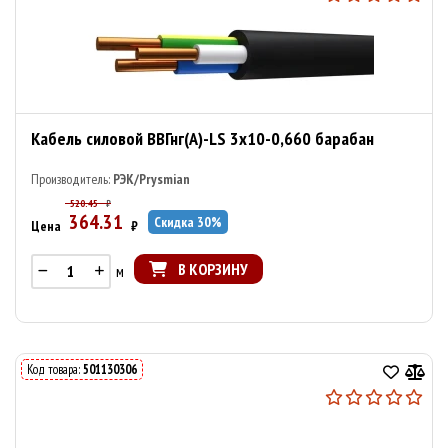
Кабель силовой ВВГнг(А)-LS 3х10-0,660 барабан
Производитель:
РЭК/Prysmian
520.45
₽
364.31
Скидка
30
%
Цена
₽
В КОРЗИНУ
м
Код товара:
501130306