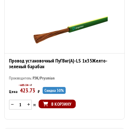
Провод установочный ПуГВнг(А)-LS 1х35Желто-
зеленый барабан
Производитель:
РЭК/Prysmian
605.34
₽
423.73
Скидка
30
%
Цена
₽
В КОРЗИНУ
м