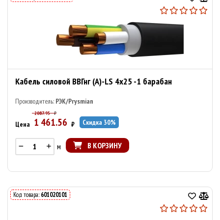
Кабель силовой ВВГнг (А)-LS 4х25 -1 барабан
Производитель:
РЭК/Prysmian
2087.95
₽
1 461.56
Скидка
30
%
Цена
₽
В КОРЗИНУ
м
Код товара:
601020101