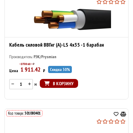
Кабель силовой ВВГнг (А)-LS 4х35 -1 барабан
Производитель:
РЭК/Prysmian
2730.61
₽
1 911.42
Скидка
30
%
Цена
₽
В КОРЗИНУ
м
Код товара:
501080401