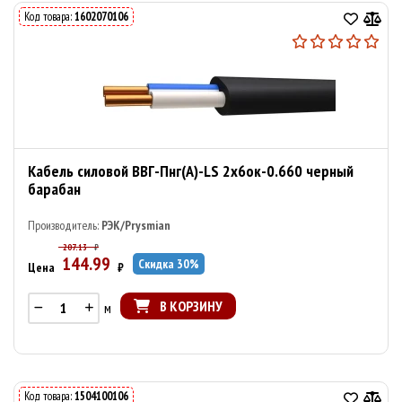
Код товара:
1602070106
Кабель силовой ВВГ-Пнг(А)-LS 2х6ок-0.660 черный
барабан
Производитель:
РЭК/Prysmian
207.13
₽
144.99
Скидка
30
%
Цена
₽
В КОРЗИНУ
м
Код товара:
1504100106