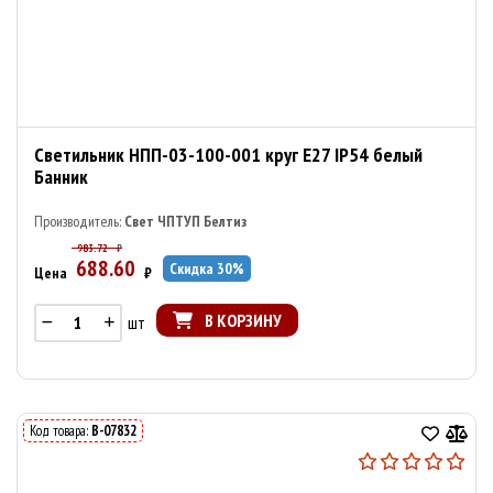
Светильник НПП-03-100-001 круг E27 IP54 белый
Банник
Производитель:
Свет ЧПТУП Белтиз
983.72
₽
688.60
Скидка
30
%
Цена
₽
В КОРЗИНУ
шт
Код товара:
В-07832