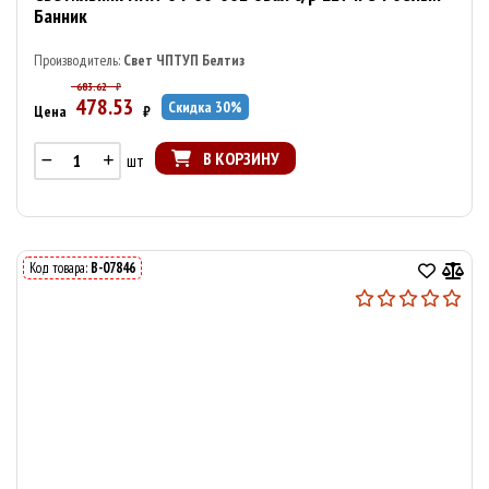
Банник
Производитель:
Свет ЧПТУП Белтиз
683.62
₽
478.53
Скидка
30
%
Цена
₽
В КОРЗИНУ
шт
Код товара:
В-07846