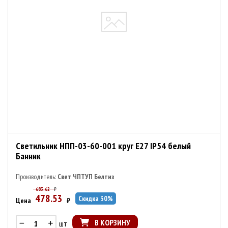
Светильник НПП-03-60-001 круг E27 IP54 белый
Банник
Производитель:
Свет ЧПТУП Белтиз
683.62
₽
478.53
Скидка
30
%
Цена
₽
В КОРЗИНУ
шт