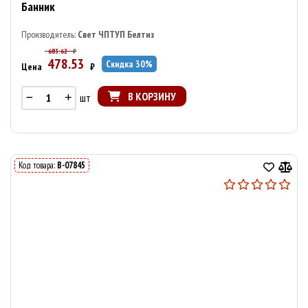
Банник
Производитель:
Свет ЧПТУП Белтиз
683.62
₽
478.53
Скидка
30
%
Цена
₽
В КОРЗИНУ
шт
Код товара:
В-07845