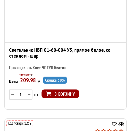
Светильник НБП 01-60-004 У3, прямое белое, со
стеклом - шар
Производитель:
Свет ЧПТУП Белтиз
299.98
₽
209.98
Скидка
30
%
Цена
₽
В КОРЗИНУ
шт
Код товара:
1252