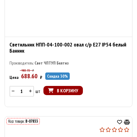
Светильник НПП-04-100-002 овал с/р E27 IP54 белый
Банник
Производитель:
Свет ЧПТУП Белтиз
983.72
₽
688.60
Скидка
30
%
Цена
₽
В КОРЗИНУ
шт
Код товара:
В-07833