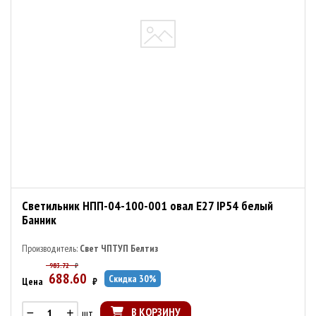
Светильник НПП-04-100-001 овал E27 IP54 белый
Банник
Производитель:
Свет ЧПТУП Белтиз
983.72
₽
688.60
Скидка
30
%
Цена
₽
В КОРЗИНУ
шт