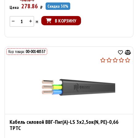
398.38
₽
278.86
Скидка
30
%
Цена
₽
В КОРЗИНУ
м
Код товара:
00-00148537
Кабель силовой ВВГ-Пнг(A)-LS 3х2,5ок(N, PE)-0,66
ТРТС