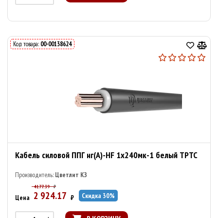
Код товара:
00-00138624
Кабель силовой ППГ нг(А)-HF 1х240мк-1 белый ТРТС
Производитель:
Цветлит КЗ
4177.39
₽
2 924.17
Скидка
30
%
Цена
₽