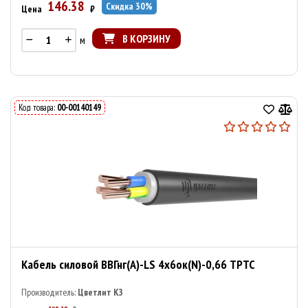
146.38
Скидка
30
%
Цена
₽
В КОРЗИНУ
м
Код товара:
00-00140149
Кабель силовой ВВГнг(А)-LS 4х6ок(N)-0,66 ТРТС
Производитель:
Цветлит КЗ