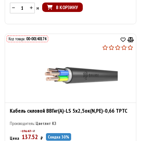
В КОРЗИНУ
м
Код товара:
00-00140174
Кабель силовой ВВГнг(А)-LS 5х2,5ок(N,PE)-0,66 ТРТС
Производитель:
Цветлит КЗ
196.47
₽
137.52
Скидка
30
%
Цена
₽