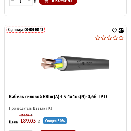
В КОРЗИНУ
м
Код товара:
00-00140148
Кабель силовой ВВГнг(А)-LS 4х4ок(N)-0,66 ТРТС
Производитель:
Цветлит КЗ
270.08
₽
189.05
Скидка
30
%
Цена
₽