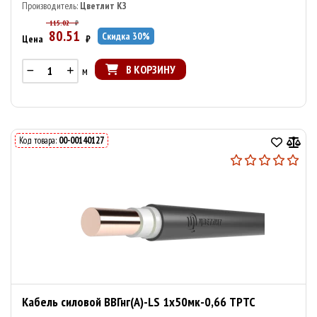
Производитель:
Цветлит КЗ
115.02
₽
80.51
Скидка
30
%
Цена
₽
В КОРЗИНУ
м
Код товара:
00-00140127
Кабель силовой ВВГнг(А)-LS 1х50мк-0,66 ТРТС