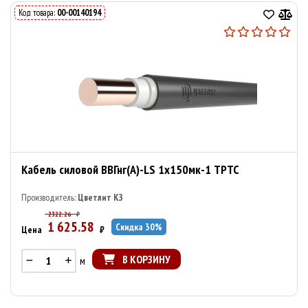
Код товара:
00-00140194
Кабель силовой ВВГнг(А)-LS 1х150мк-1 ТРТС
Производитель:
Цветлит КЗ
2322.26
₽
1 625.58
Скидка
30
%
Цена
₽
В КОРЗИНУ
м