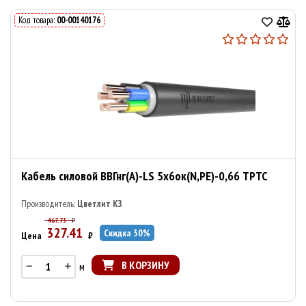
Код товара:
00-00140176
Кабель силовой ВВГнг(А)-LS 5х6ок(N,PE)-0,66 ТРТС
Производитель:
Цветлит КЗ
467.73
₽
327.41
Скидка
30
%
Цена
₽
В КОРЗИНУ
м