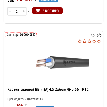
Цена
₽
В КОРЗИНУ
м
Код товара:
00-00140140
Кабель силовой ВВГнг(А)-LS 2х6ок(N)-0,66 ТРТС
Производитель:
Цветлит КЗ
209.12
₽