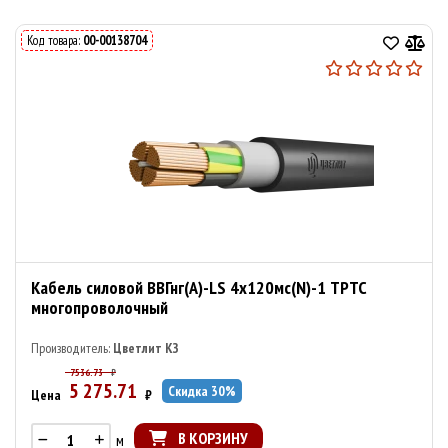
Код товара:
00-00138704
Кабель силовой ВВГнг(А)-LS 4х120мс(N)-1 ТРТС
многопроволочный
Производитель:
Цветлит КЗ
7536.73
₽
5 275.71
Скидка
30
%
Цена
₽
В КОРЗИНУ
м