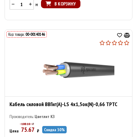
В КОРЗИНУ
м
Код товара:
00-00140146
Кабель силовой ВВГнг(А)-LS 4х1,5ок(N)-0,66 ТРТС
Производитель:
Цветлит КЗ
108.10
₽
75.67
Скидка
30
%
Цена
₽