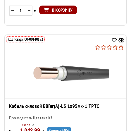
В КОРЗИНУ
м
Код товара:
00-00140192
Кабель силовой ВВГнг(А)-LS 1х95мк-1 ТРТС
Производитель:
Цветлит КЗ
1498.56
₽
1 048.99
Скидка
30
%